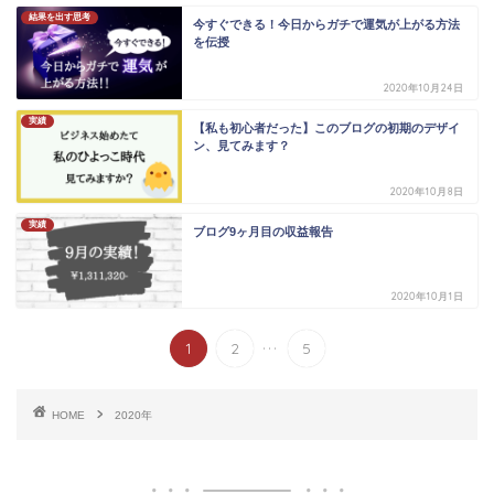
結果を出す思考
今すぐできる！今日からガチで運気が上がる方法
を伝授
2020年10月24日
実績
【私も初心者だった】このブログの初期のデザイ
ン、見てみます？
2020年10月8日
実績
ブログ9ヶ月目の収益報告
2020年10月1日
...
1
2
5
HOME
2020年