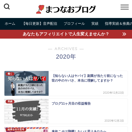
ホーム
【毎日更新】音声配信
プロフィール
実績
指導実績＆推薦
あなたもアフィリエイトで人生変えませんか？
― ARCHIVES ―
2020年
働く
【知らない人はヤバイ】副業が当たり前になった
世の中のヤバさ、本当に理解してますか？
2020年12月22日
実績
ブログ11ヶ月目の収益報告
2020年12月2日
結果を出す思考
来年こそは飛躍したいと思うあなたへ