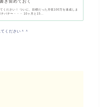
書き留めておく
てください！ ついに、目標だった月収100万を達成しま
チパチ〜・・・ 10ヶ月と15...
見てください＾＾