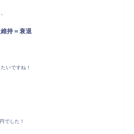
う。
状維持＝衰退
したいですね！
万円でした！