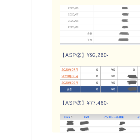
【ASP②】¥92,260-
【ASP③】¥77,460-