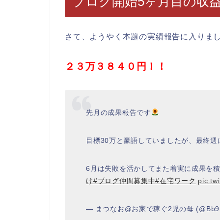
ブログ開始5ヶ月目の収
さて、ようやく本題の実績報告に入りま
２３万３８４０円！！
先月の成果報告です
目標30万と豪語していましたが、最終
6月は失敗を活かしてまた着実に成果を
け
#ブログ仲間募集中
#在宅ワーク
pic.t
— まつなお@お家で稼ぐ2児の母 (@Bb9