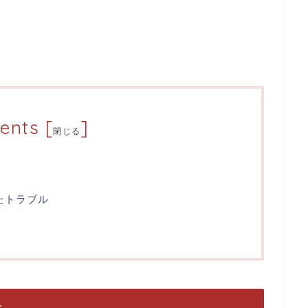
ents
[
]
閉じる
たトラブル