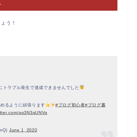
益
しょう！
週にトラブル発生で達成できませんでした
積めるように頑張ります
#ブログ初心者
#ブログ書
witter.com/qp3N3qUNVq
nQ)
June 1, 2020