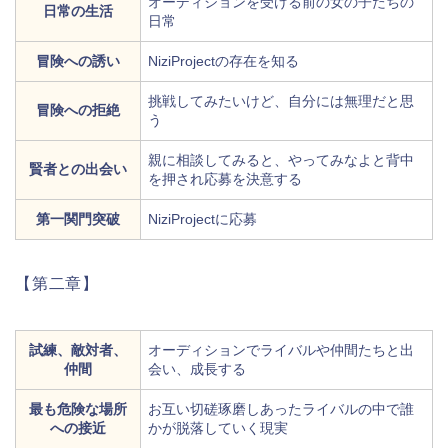
オーディションを受ける前の女の子たちの
日常の生活
日常
冒険への誘い
NiziProjectの存在を知る
挑戦してみたいけど、自分には無理だと思
冒険への拒絶
う
親に相談してみると、やってみなよと背中
賢者との出会い
を押され応募を決意する
第一関門突破
NiziProjectに応募
【第二章】
試練、敵対者、
オーディションでライバルや仲間たちと出
仲間
会い、成長する
最も危険な場所
お互い切磋琢磨しあったライバルの中で誰
への接近
かが脱落していく現実