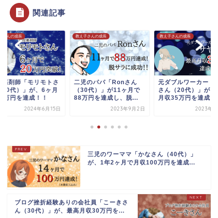
関連記事
子さんの成長
教え子さんの成長
教え子さんの成長
役薬剤師「モリモトさ
二児のパパ「Ronさん
元ダブルワーカー「
（20代）」が、6ヶ月
（30代）」が11ヶ月で
さん（20代）」が、
20万円を達成！！
88万円を達成し、脱...
月収35万円を達成し..
2024年6月15日
2023年9月2日
2023年9
三児のワーママ「かなさん（40代）」
が、1年2ヶ月で月収100万円を達成...
ブログ挫折経験ありの会社員「こーきさ
ん（30代）」が、最高月収30万円を...