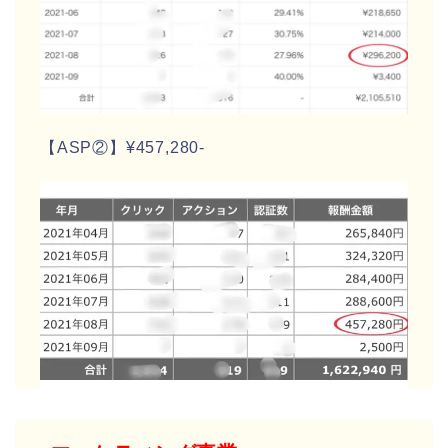
【ASP②】¥457,280-