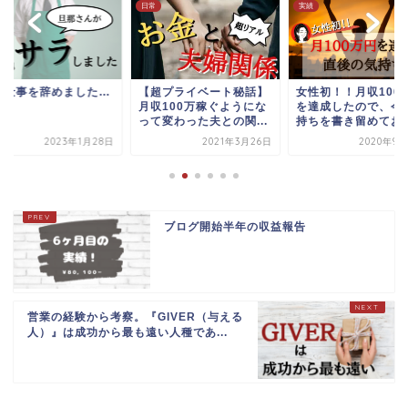
日常
実績
が仕事を辞めました…
【超プライベート秘話】
女性初！！月収100
月収100万稼ぐようにな
を達成したので、今
って変わった夫との関...
持ちを書き留めてお
2023年1月28日
2021年3月26日
2020年9月
ブログ開始半年の収益報告
営業の経験から考察。『GIVER（与える
人）』は成功から最も遠い人種であ...